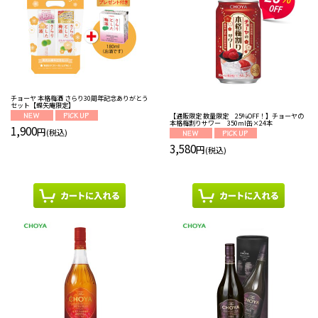
表示数
:
並び順
:
チョーヤ 本格梅酒 さらり30周年記念ありがとう
セット【蝶矢庵限定】
絞り込む
【通販限定 数量限定 25%OFF！】チョーヤの
本格梅割りサワー 350ml缶×24本
1,900
円
(税込)
3,580
円
(税込)