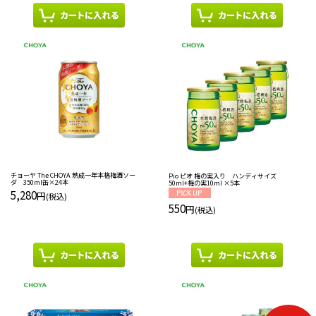
チョーヤ The CHOYA 熟成一年本格梅酒ソー
Pio ピオ 梅の実入り ハンディサイズ
ダ 350ml缶×24本
50ml+梅の実10ml ×5本
5,280
円
(税込)
550
円
(税込)