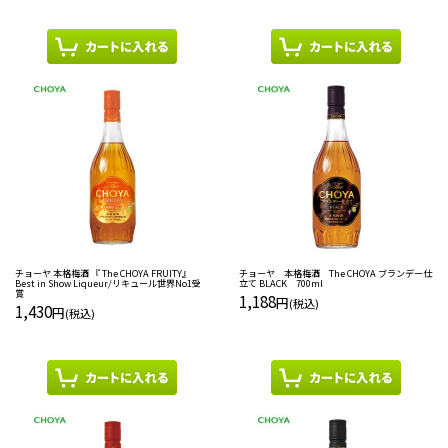
チョーヤ 本格梅酒 『 The CHOYA FRUITY』
チョーヤ 本格梅酒 The CHOYA ブランデー仕
Best in Show Liqueur/リキュール世界No1受
立て BLACK 700ml
賞
1,188
円
(税込)
1,430
円
(税込)