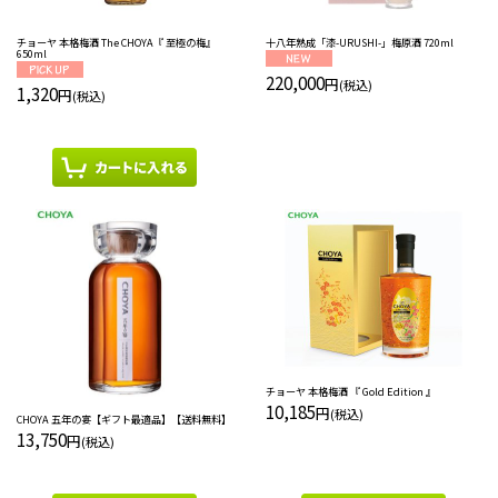
チョーヤ 本格梅酒 The CHOYA『 至極の梅』
十八年熟成「漆-URUSHI-」梅原酒 720ml
650ml
220,000
円
(税込)
1,320
円
(税込)
チョーヤ 本格梅酒 『 Gold Edition 』
10,185
円
(税込)
CHOYA 五年の宴【ギフト最適品】【送料無料】
13,750
円
(税込)