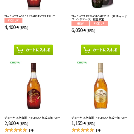
The CHOYA AGED 3 YEARS EXTRA FRUIT
The CHOYA FRENCH OAK 2016 （ザ チョーヤ
フレンチオーク）数量限定
4,400
円
(税込)
6,050
円
(税込)
チョーヤ 本格梅酒 The CHOYA 熟成三年 700ml
チョーヤ 本格梅酒 The CHOYA 熟成一年 700ml
2,860
1,155
円
円
(税込)
(税込)
1
件
1
件