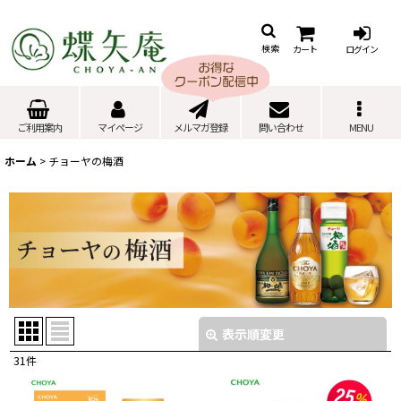
カート
ログイン
検索
ご利用案内
マイページ
メルマガ登録
問い合わせ
MENU
ホーム
>
チョーヤの梅酒
表示順変更
閉じる
31
件
サブカテゴリ
: