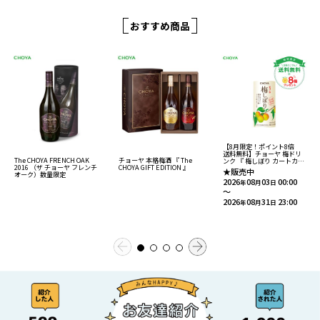
おすすめ商品
【8月限定！ポイント8倍
送料無料】チョーヤ 梅ドリ
The CHOYA FRENCH OAK
チョーヤ 本格梅酒 『 The
ンク 『 梅しぼり カートカン
2016 （ザ チョーヤ フレンチ
CHOYA GIFT EDITION 』
125ml 30本入り 』
★販売中
オーク）数量限定
14％紀州産完熟南高梅果汁
2026
08
03
00:00
入り飲料
年
月
日
～
2026
08
31
23:00
年
月
日