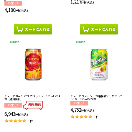
1,217
円
(税込)
4,180
円
(税込)
チョーヤ The CHOYA ウメッシュ 350ml ×24
チョーヤ ウメッシュ 本格梅酒ソーダ アルコー
本【送料無料】
ル3％ 350ml×24本
4,752
円
(税込)
6,943
円
(税込)
1
件
1
件