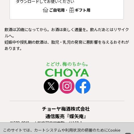
ダウンロードしてお使いください
ご自宅用
・
ギフト用
飲酒は20歳になってから。お酒は楽しく適量を。飲んだあとはリサイク
ルへ。
妊娠中や授乳期の飲酒は、胎児・乳児の発育に悪影響を与えるおそれが
あります。
チョーヤ梅酒株式会社
通信販売『蝶矢庵』
〒583-0841 大阪府羽曳野市駒ヶ谷160-1
TEL：
0120-919-553
（フリーダイヤル）
このサイトでは、カートシステムや利用状況の把握のためにCookie