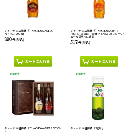
チョーヤ 本格梅酒 『 The CHOYA AGED 3
チョーヤ 本格梅酒 『 The CHOYA CRAFT
YEARS 』200ml
FRUIT』200ml Best in Show Liqueur/リキ
ュール世界No1受賞
880
円
(税込)
517
円
(税込)
チョーヤ 本格梅酒 『 紀州 』
チョーヤ 本格梅酒 『 The CHOYA GIFT EDITION
』