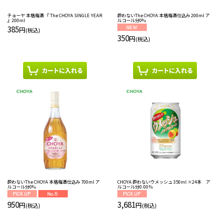
チョーヤ 本格梅酒 『 The CHOYA SINGLE YEAR
酔わないThe CHOYA 本格梅酒仕込み 200ml ア
』200ml
ルコール分0%
385
円
(税込)
350
円
(税込)
CHOYA 酔わないウメッシュ 350ml ×24本 ア
酔わないThe CHOYA 本格梅酒仕込み 700ml ア
ルコール分0.00％
ルコール分0%
3,681
950
円
円
(税込)
(税込)