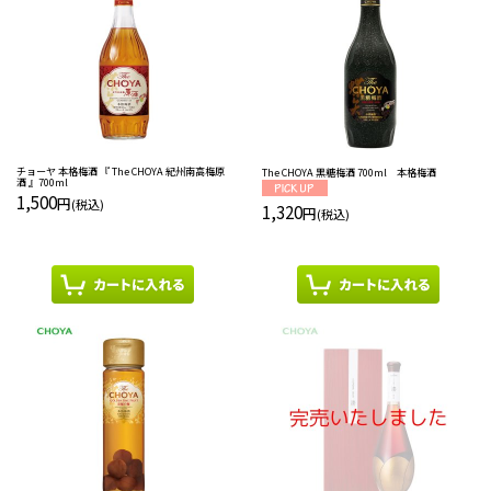
チョーヤ 本格梅酒 『 The CHOYA 紀州南高梅原
The CHOYA 黒糖梅酒 700ml 本格梅酒
酒 』700ml
1,500
円
(税込)
1,320
円
(税込)