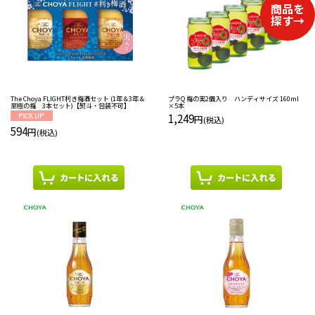
The Choya FLIGHT利き梅酒セット (1年＆3年＆
プラQ 梅の実2個入り ハンディサイズ 160ml
至極の梅 3本セット)【熨斗・包装不可】
×5本
1,249
円
(税込)
594
円
(税込)