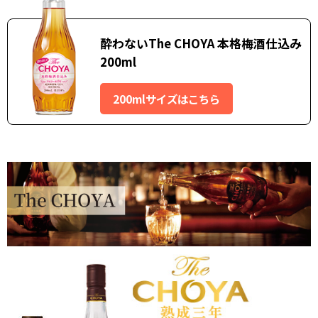
酔わないThe CHOYA 本格梅酒仕込み
200ml
200mlサイズはこちら
のんあるこーる,よわないザチョーヤ,チョーヤ酔わない,ピンクの瓶