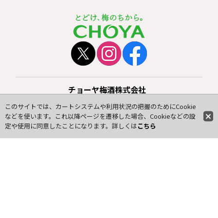
チョーヤ梅酒株式会社
通信販売『蝶矢庵』
このサイトでは、カートシステムや利用状況の把握のためにCookie
〒583-0841 大阪府羽曳野市駒ヶ谷160-1
などを使います。これ以降ページを遷移した場合、Cookieなどの設
TEL：
0120-919-553
（フリーダイヤル）
定や使用に同意したことになります。詳しくは
こちら
※平日 9:00〜17:00のみ受付（休業日を除く）
FAX：072-956-5554
E-Mail：choya@choya-an.jp
初めての方へ
ご利用案内
新規会員登録
マイページ
よくあるご質問