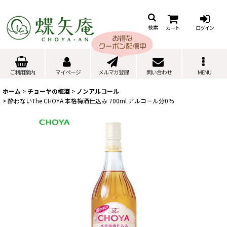
カート
ログイン
検索
ご利用案内
マイページ
メルマガ登録
問い合わせ
MENU
ホーム
>
チョーヤの梅酒
>
ノンアルコール
>
酔わないThe CHOYA 本格梅酒仕込み 700ml アルコール分0%