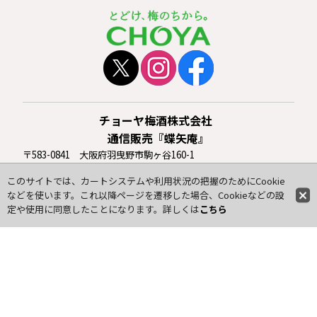
チョーヤ梅酒株式会社
通信販売『蝶矢庵』
〒583-0841 大阪府羽曳野市駒ヶ谷160-1
TEL：
0120-919-553
（フリーダイヤル）
このサイトでは、カートシステムや利用状況の把握のためにCookie
※平日 9:00〜17:00のみ受付（休業日を除く）
などを使います。これ以降ページを遷移した場合、Cookieなどの設
FAX：072-956-5554
定や使用に同意したことになります。詳しくは
こちら
E-Mail：choya@choya-an.jp
初めての方へ
ご利用案内
新規会員登録
マイページ
よくあるご質問
お問い合わせ