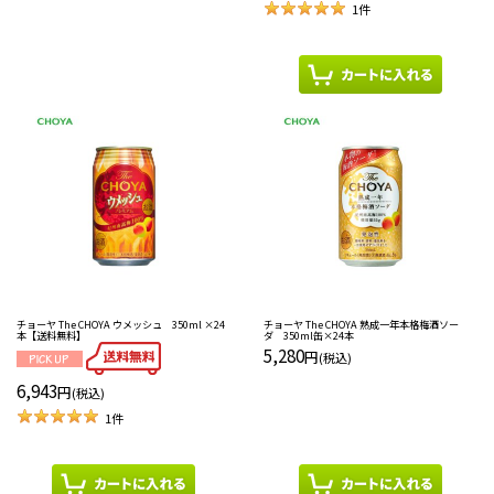
1
件
チョーヤ The CHOYA ウメッシュ 350ml ×24
チョーヤ The CHOYA 熟成一年本格梅酒ソー
本【送料無料】
ダ 350ml缶×24本
5,280
円
(税込)
6,943
円
(税込)
1
件