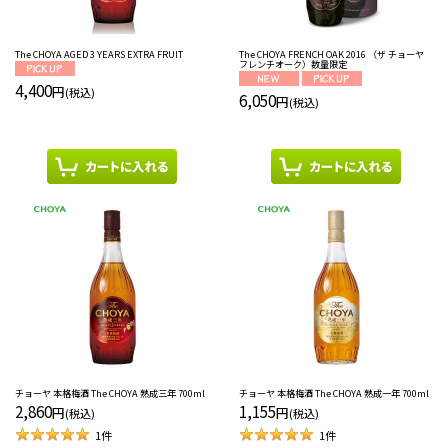
The CHOYA AGED 3 YEARS EXTRA FRUIT
The CHOYA FRENCH OAK 2016 （ザ チョーヤ
フレンチオーク）数量限定
4,400
円
(税込)
6,050
円
(税込)
チョーヤ 本格梅酒 The CHOYA 熟成三年 700ml
チョーヤ 本格梅酒 The CHOYA 熟成一年 700ml
2,860
1,155
円
円
(税込)
(税込)
1
件
1
件