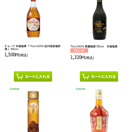
チョーヤ 本格梅酒 『 The CHOYA 紀州南高梅原
The CHOYA 黒糖梅酒 700ml 本格梅酒
酒 』700ml
1,500
円
(税込)
1,320
円
(税込)