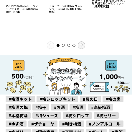
チョーヤ 本格梅酒 さらり30
周年記念ありがとうセット
チョーヤ The CHOYA ウメッ
Pio ピオ 梅の実入り ハン
【蝶矢庵限定】
シュ 350ml ×24本【送料
ディサイズ 50ml+梅の実
無料】
10ml ×5本
#梅酒キット
#梅シロップキット
#母の日
#梅の実
#梅酒の梅
#梅干
#お酒
#梅酒
#高級梅酒
#本格梅酒
#梅ジュース
#梅シロップ
#梅ゼリー
#ゆず酒
#ザチョーヤ
#利き梅酒
#ノンアルコール