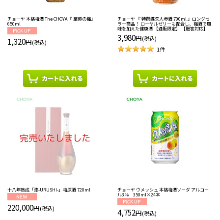
チョーヤ 本格梅酒 The CHOYA『 至極の梅』
チョーヤ 『 特撰蝶矢人参酒 700ml 』ロングセ
650ml
ラー商品！ ローヤルゼリーも配合し、梅酒で風
味を加えた健康酒 【通販限定】 【贈答対応】
3,980
円
(税込)
1,320
円
(税込)
1
件
十八年熟成「漆-URUSHI-」梅原酒 720ml
チョーヤ ウメッシュ 本格梅酒ソーダ アルコー
ル3％ 350ml×24本
220,000
円
(税込)
4,752
円
(税込)