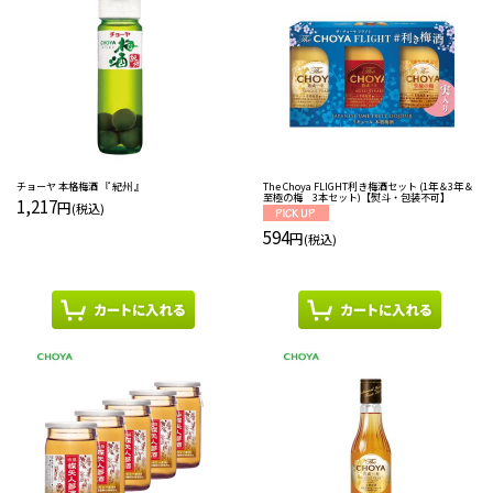
チョーヤ 本格梅酒 『 紀州 』
The Choya FLIGHT利き梅酒セット (1年＆3年＆
至極の梅 3本セット)【熨斗・包装不可】
1,217
円
(税込)
594
円
(税込)