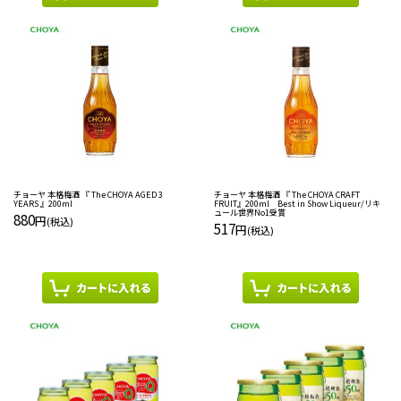
チョーヤ 本格梅酒 『 The CHOYA AGED 3
チョーヤ 本格梅酒 『 The CHOYA CRAFT
YEARS 』200ml
FRUIT』200ml Best in Show Liqueur/リキ
ュール世界No1受賞
880
円
(税込)
517
円
(税込)