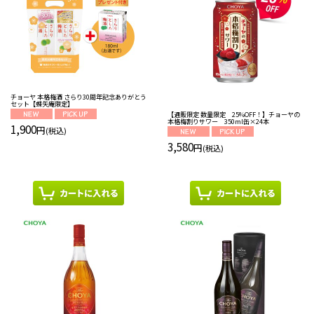
並び順
:
絞り込む
チョーヤ 本格梅酒 さらり30周年記念ありがとう
セット【蝶矢庵限定】
【通販限定 数量限定 25%OFF！】チョーヤの
本格梅割りサワー 350ml缶×24本
1,900
円
(税込)
3,580
円
(税込)