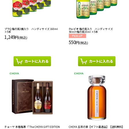
プラQ 梅の実2個入り ハンディサイズ 160ml
Pio ピオ 梅の実入り ハンディサイズ
×5本
50ml+梅の実10ml ×5本
1,249
円
(税込)
550
円
(税込)
チョーヤ 本格梅酒 『 The CHOYA GIFT EDITION
CHOYA 五年の宴【ギフト最適品】【送料無料】