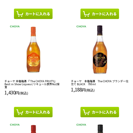
チョーヤ 本格梅酒 『 The CHOYA FRUITY』
チョーヤ 本格梅酒 The CHOYA ブランデー仕
Best in Show Liqueur/リキュール世界No1受
立て BLACK 700ml
賞
1,188
円
(税込)
1,430
円
(税込)