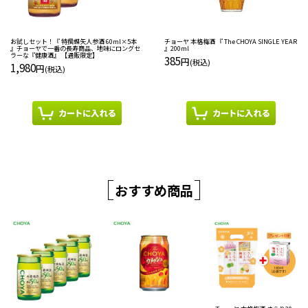
お試しセット！『 特撰蝶矢人参酒 60ml×5本
チョーヤ 本格梅酒 『 The CHOYA SINGLE YEAR
』チョーヤで一番の長寿商品、地味にロングセ
』200ml
ラーな『健康酒』 【通販限定】
385
円
(税込)
1,980
円
(税込)
おすすめ商品