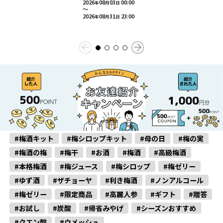
定】
2026
08
03
00:00
年
月
日
～
2026
08
31
23:00
年
月
日
#梅酒キット
#梅シロップキット
#母の日
#梅の実
#梅酒の梅
#梅干
#お酒
#梅酒
#高級梅酒
#本格梅酒
#梅ジュース
#梅シロップ
#梅ゼリー
#ゆず酒
#ザチョーヤ
#利き梅酒
#ノンアルコール
#梅ゼリー
#限定商品
#高麗人参
#ギフト
#贈答
#お試し
#炭酸
#帰省みやげ
#シーズンおすすめ
#クエン酸
#ウメッシュ