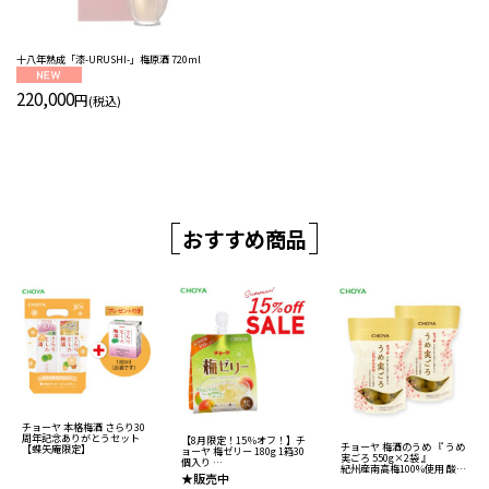
十八年熟成「漆-URUSHI-」梅原酒 720ml
220,000
円
(税込)
おすすめ商品
チョーヤ 本格梅酒 さらり30
周年記念ありがとうセット
【8月限定！15％オフ！】チ
チョーヤ 梅酒のうめ 『 うめ
【蝶矢庵限定】
ョーヤ 梅ゼリー 180g 1箱30
実ごろ 550g×2袋 』
個入り
紀州産南高梅100%使用 酸味
13%紀州産梅果汁入りゼリ
★販売中
料・香料無添加 【通販限
ー食品 【送料無料】