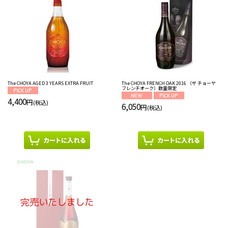
並び順
:
絞り込む
The CHOYA AGED 3 YEARS EXTRA FRUIT
The CHOYA FRENCH OAK 2016 （ザ チョーヤ
フレンチオーク）数量限定
4,400
円
(税込)
6,050
円
(税込)