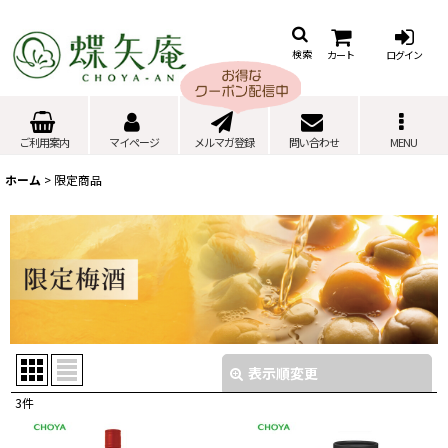
カート
ログイン
検索
ご利用案内
マイページ
メルマガ登録
問い合わせ
MENU
ホーム
>
限定商品
表示順変更
閉じる
3
件
表示数
: