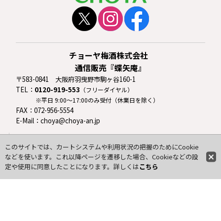
チョーヤ梅酒株式会社
通信販売『蝶矢庵』
〒583-0841 大阪府羽曳野市駒ヶ谷160-1
TEL：
0120-919-553
（フリーダイヤル）
※平日 9:00〜17:00のみ受付（休業日を除く）
FAX：072-956-5554
E-Mail：choya@choya-an.jp
初めての方へ
このサイトでは、カートシステムや利用状況の把握のためにCookie
ご利用案内
などを使います。これ以降ページを遷移した場合、Cookieなどの設
新規会員登録
定や使用に同意したことになります。詳しくは
こちら
マイページ
よくあるご質問
お問い合わせ
特定商取引法
プライバシーポリシー