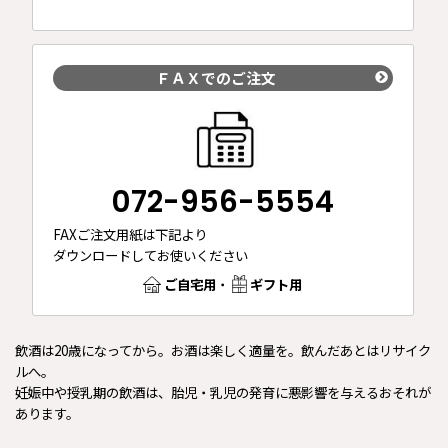
のご応募
お待ちしております。
2023年5月29日
今年の梅酒の漬け込み作業が始まりました。
ＦＡＸでのご注文
2023年5月23日
【完売致しました】手作り梅しごとキット ミスなでし
こ ＧＨセット
2023年5月19日
072-956-5554
【完売致しました】手作り梅しごとキット パープルクイ
ーン ＣＤセット
FAXご注文用紙は下記より
2023年4月17日
ダウンロードしてお使いください
ＧＷ期間中の配送については
コチラ
からご確認ください
ご自宅用
・
ギフト用
2023年3月29日
【50%オフ！】チョーヤ完熟うめシロップは、完売致しま
した。
飲酒は20歳になってから。お酒は楽しく適量を。飲んだあとはリサイク
ルへ。
2023年3月1日
妊娠中や授乳期の飲酒は、胎児・乳児の発育に悪影響を与えるおそれが
「梅ゼリーパウチ」4月から価格変更します。詳しくは
こち
あります。
ら
から