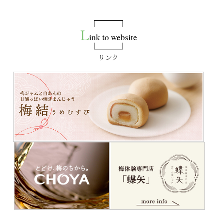
2025年6月2日
アンケートにお答えいただいた方の中から抽選で10名様に
特撰蝶矢人参酒をプレゼント
L
ink to website
2025年5月26日
梅しごとキット2025は完売致しました。ありがとうござい
リンク
ました。
2025年4月3日
ＧＷ期間の配送については
コチラ
からご確認ください
2025年3月1日
【定期お届け便】謹製蝶矢人参丹プラス1袋キャンペーン実
施中
2025年2月10日
【定期お届け便】の変更・解約をWEBでも受付いたします
2025年1月6日
新年あけましておめでとうございます
2024年11月25日
「梅結」完売致しました。ありがとうございました。