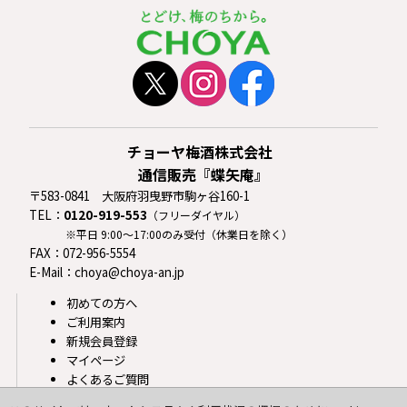
2023年1月24日
非常に強い寒気の影響によるお荷物のお届け遅延について
【ヤマト運輸】
2023年1月16日
プレミアム福袋2023 梅セット完売いたしました。ありが
とうございました。
2023年1月10日
チョーヤ梅酒株式会社
プレミアム福袋2023 松セット完売いたしました。ありが
通信販売『蝶矢庵』
とうございました。
〒583-0841 大阪府羽曳野市駒ヶ谷160-1
TEL：
0120-919-553
（フリーダイヤル）
2022年12月29日
※平日 9:00〜17:00のみ受付（休業日を除く）
2023年も蝶矢庵をよろしくお願いいたします。
新年のごあ
FAX：072-956-5554
いさつ
E-Mail：choya@choya-an.jp
2022年12月22日
初めての方へ
年末年始のお届けについては
こちら
をご覧ください。年内
ご利用案内
のお届けは12/26受注までです。
新規会員登録
2022年12月21日
マイページ
プレミアム福袋2023 竹セット完売いたしました。ありが
よくあるご質問
とうございました。
お問い合わせ