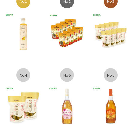
2026年4月15日
No.1
No.2
No.3
ＧＷ期間の配送については
コチラ
からご確認ください
2026年1月5日
新年あけましておめでとうございます
2025年11月28日
年末年始のお届けについては
こちら
をご覧ください。年内
のお届けは12/24受注までです。
2025年11月28日
CHOYA ICE NOUVEAU 氷熟梅ワイン2025は完売いたしまし
た。ありがとうございました。
No.4
No.5
No.6
2025年7月9日
お盆期間の配送については
こちら
をご確認ください。
2025年7月7日
【完熟うめシロップ 欠品について】7月25日ごろに再入
荷の予定でございます。
2025年6月11日
お待たせいたしました。
梅しぼり
入荷致しました