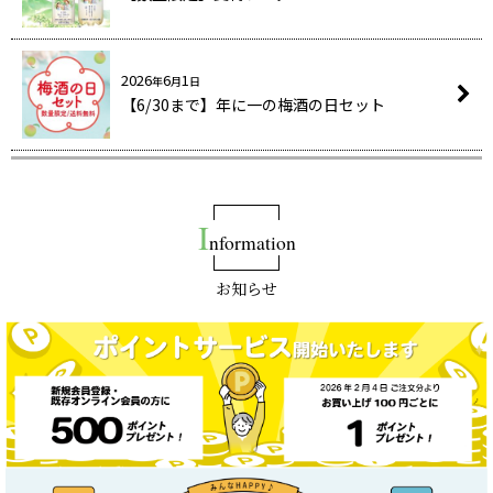
2026
6
1
年
月
日
【6/30まで】年に一の梅酒の日セット
I
nformation
お知らせ