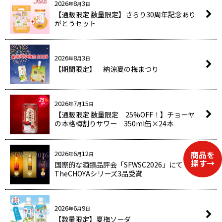
2026
8
3
年
月
日
【通販限定 数量限定】さらり30周年記念あり
がとうセット
2026
8
3
年
月
日
【期間限定】 納涼夏の梅まつり
2026
7
15
年
月
日
【通販限定 数量限定 25%OFF！】チョーヤ
の本格梅割りサワー 350ml缶×24本
2026
6
12
年
月
日
国際的な酒類品評会「SFWSC2026」にて
TheCHOYAシリーズ3品受賞
2026
6
9
年
月
日
【数量限定】夏梅ソーダ