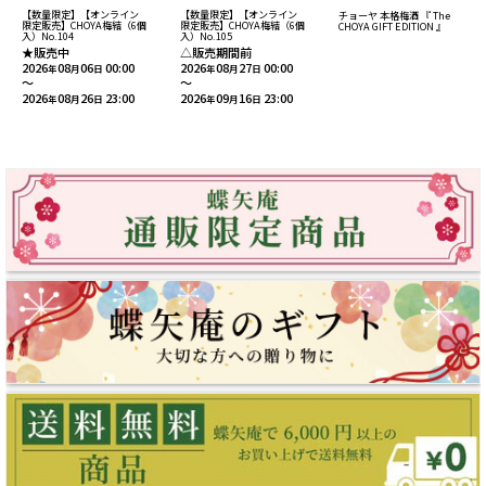
【数量限定】【オンライン
【数量限定】【オンライン
チョーヤ 本格梅酒 『 The
限定販売】CHOYA梅結（6個
限定販売】CHOYA梅結（6個
CHOYA GIFT EDITION 』
入）No.104
入）No.105
★販売中
△販売期間前
2026
08
06
00:00
2026
08
27
00:00
年
月
日
年
月
日
～
～
2026
08
26
23:00
2026
09
16
23:00
年
月
日
年
月
日