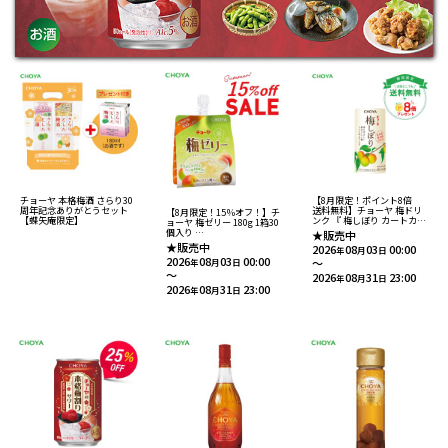
チョーヤ 本格梅酒 さらり30
【8月限定！ポイント8倍
周年記念ありがとうセット
送料無料】チョーヤ 梅ドリ
【8月限定！15％オフ！】チ
【蝶矢庵限定】
ンク 『 梅しぼり カートカン
ョーヤ 梅ゼリー 180g 1箱30
125ml 30本入り 』
個入り
★販売中
14％紀州産完熟南高梅果汁
13%紀州産梅果汁入りゼリ
★販売中
2026
08
03
00:00
入り飲料
年
月
日
ー食品 【送料無料】
2026
08
03
00:00
～
年
月
日
～
2026
08
31
23:00
年
月
日
2026
08
31
23:00
年
月
日