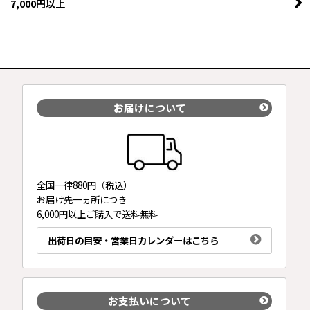
7,000円以上
2024年1月5日
新年のご挨拶
2023年11月29日
年末年始の配送については
こちら
をご確認ください。
2023年11月1日
お届けについて
CHOYA ICE NOUVEAU 氷熟梅ワイン2023は、完売致しまし
た。ありがとうございました。
2023年10月5日
ウォレット請求書払いで「d払い」がご利用いただけるよう
になりました。詳しくは
こちら
全国一律880円（税込）
お届け先一ヵ所につき
2023年10月2日
6,000円以上ご購入で送料無料
一部商品の価格改定を行っております。詳しくは
こちら
出荷日の目安・営業日カレンダーはこちら
2023年8月23日
「梅樹林」入荷いたしました。
2023年8月7日
「梅樹林」は欠品しております。次回の入荷は8月下旬頃の
お支払いについて