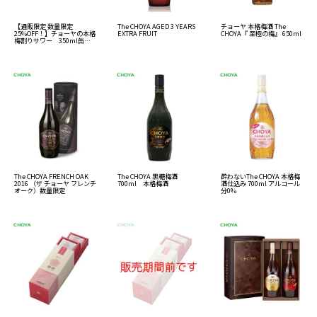
【通販限定 数量限定
The CHOYA AGED 3 YEARS
チョーヤ 本格梅酒 The
25%OFF！】チョーヤの本格
EXTRA FRUIT
CHOYA『 至極の梅』 650ml
梅割りサワー 350ml缶
×24本
The CHOYA FRENCH OAK
The CHOYA 黒糖梅酒
酔わないThe CHOYA 本格梅
2016 （ザ チョーヤ フレンチ
700ml 本格梅酒
酒仕込み 700ml アルコール
オーク）数量限定
分0%