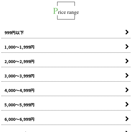
2024年11月13日
P
【WEBカタログ更新】
こちら
からWEB上で蝶矢庵のカタロ
rice range
グがご覧いただけます。
2024年11月11日
年末年始のお届けについては
こちら
をご覧ください。年内
999円以下
のお届けは12/24受注までです。
1,000〜1,999円
2024年7月17日
お盆期間の配送については
こちら
をご確認ください。
2,000〜2,999円
2024年7月2日
「梅結」は完売いたしました。ありがとうございました。
3,000〜3,999円
2024年6月1日
梅しごとキット2024完売致しました。ありがとうございま
4,000〜4,999円
した。
2024年4月17日
5,000〜5,999円
ＧＷ期間中の配送については
コチラ
からご確認ください
2024年1月5日
6,000〜6,999円
【ヤマト運輸】お荷物の集配および営業所の営業状況につ
いて