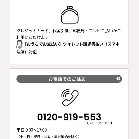
予定です。
2023年7月19日
「梅結」完売致しました。ありがとうございました。
2023年7月19日
クレジットカード、代金引換、郵便局・コンビニ払いがご
夏梅は、完売致しました。ありがとうございました。
利用いただけます
【おうちでお支払い】ウォレット請求書払い（スマホ
2023年7月14日
夏梅ソーダは、完売致しました。ありがとうございまし
決済）対応
た。
2023年7月7日
お盆期間の配送については
こちら
をご確認ください。
お電話でのご注文
2023年6月23日
多数のご要望にお応えして「夏梅」を再入荷いたしまし
た。
2023年6月13日
0120-919-553
夏梅は、完売致しました。ありがとうございました。
(フリーダイヤル)
2023年6月6日
平日 9:00～17:00
本年の梅しごとキットは完売いたしました。
梅しごと大賞
（土・日・祝日・お盆・年末年始を除く）