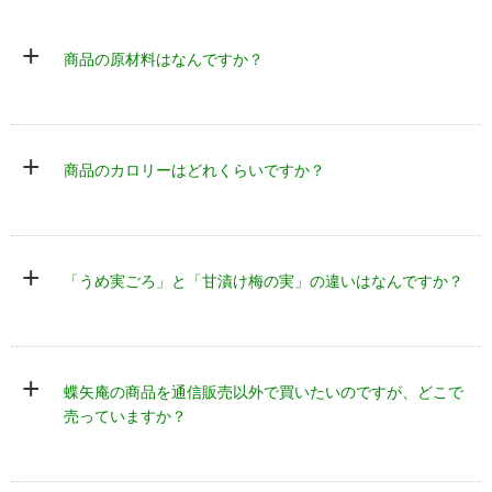
+
商品の原材料はなんですか？
+
商品のカロリーはどれくらいですか？
+
「うめ実ごろ」と「甘漬け梅の実」の違いはなんですか？
+
蝶矢庵の商品を通信販売以外で買いたいのですが、どこで
うめ実ごろ
甘漬け梅の実
売っていますか？
梅酒に入った梅の実
梅酒の梅の実のシロッ
特徴
(梅酒の梅の実)
プ漬け
内容量
550g(1袋)
200g(1袋)