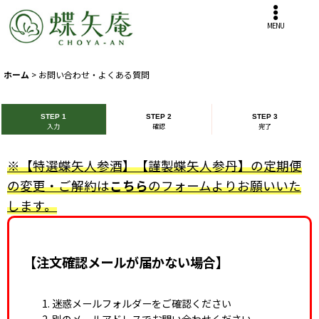
MENU
ホーム
>
お問い合わせ・よくある質問
STEP 1
STEP 2
STEP 3
入力
確認
完了
※【特選蝶矢人参酒】【謹製蝶矢人参丹】の定期便
の変更・ご解約は
こちら
のフォームよりお願いいた
します。
【注文確認メールが届かない場合】
迷惑メールフォルダーをご確認ください
別のメールアドレスでお問い合わせください