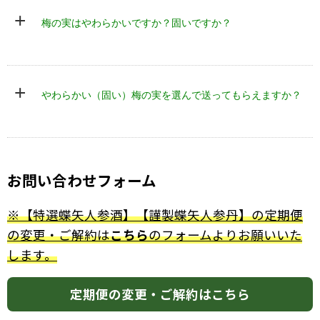
梅の品種
南高梅
南高梅
+
梅の実はやわらかいですか？固いですか？
梅の産地
和歌山
和歌山
アルコール
約12％
約5〜7％
分
賞味期限
+
※製造日よ
1年半
半年
やわらかい（固い）梅の実を選んで送ってもらえますか？
り
お問い合わせフォーム
※【特選蝶矢人参酒】【謹製蝶矢人参丹】の定期便
の変更・ご解約は
こちら
のフォームよりお願いいた
します。
定期便の変更・ご解約はこちら