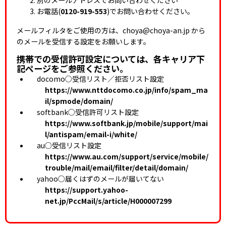
お電話(
0120-919-553
)でお問い合わせください。
メールフィルタをご使用の方は、choya@choya-an.jp から
のメールを受信する設定をお願いします。
携帯での受信許可設定については、各キャリア下
記ページをご参照ください。
docomo○受信リスト／拒否リスト設定
https://www.nttdocomo.co.jp/info/spam_ma
il/spmode/domain/
softbank○受信許可リスト設定
https://www.softbank.jp/mobile/support/mai
l/antispam/email-i/white/
au○受信リスト設定
https://www.au.com/support/service/mobile/
trouble/mail/email/filter/detail/domain/
yahoo○届くはずのメールが届いてない
https://support.yahoo-
net.jp/PccMail/s/article/H000007299