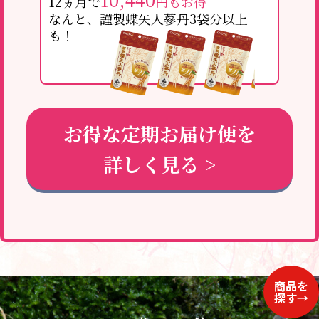
12ヵ月で
円もお得
なんと、謹製蝶矢人蔘丹3袋分以上
も！
お得な定期お届け便を
詳しく見る >