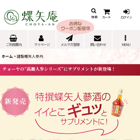
カート
ログイン
検索
ご利用案内
マイページ
メルマガ登録
問い合わせ
MENU
ホーム
>
謹製蝶矢人参丹
チョーヤの“高麗人参シリーズ”にサプリメントが新登場！