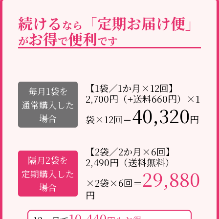
続ける
「定期お届け便」
なら
お得
便利
が
で
です
【1袋／1か月×12回】
毎月1袋を
2,700円（+送料660円）×1
通常購入した
40,320
場合
袋×12回＝
円
【2袋／2か月×6回】
隔月2袋を
2,490円（送料無料）
29,880
定期購入した
×2袋×6回＝
場合
円
10,440