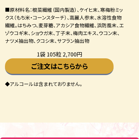
■原材料名：根菜繊維（国内製造）、ケイヒ末、寒梅粉ミッ
クス（もち米・コーンスターチ）、高麗人参末、水溶性食物
繊維。はちみつ、麦芽糖、アカシア食物繊維、浜防風末、エ
ゾウコギ末、ショウガ末、丁子末、梅肉エキス、ウコン末、
ナツメ抽出物、クコシ末、サフラン抽出物
1袋 105粒 2,700円
ご注文はこちらから
◆アルコールは含まれておりません。