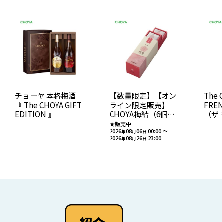
【数量限定】【オン
The 
チョーヤ 本格梅酒
ライン限定販売】
FREN
『 The CHOYA GIFT
CHOYA梅結（6個
（ザ
EDITION 』
入）No.104
ンチ
★販売中
2026
08
06
00:00
～
定
年
月
日
2026
08
26
23:00
年
月
日