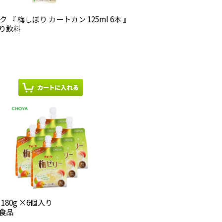
【お試し】チョーヤ 梅ドリンク 『 梅しぼり カートカン 125ml 6本 』
り飲料
【お試し】チョーヤ 梅ゼリー 180g ×6個入り
食品