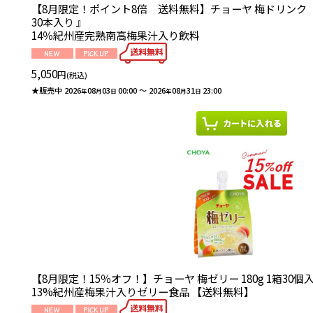
【8月限定！ポイント8倍 送料無料】チョーヤ 梅ドリンク 『 
30本入り 』
14％紀州産完熟南高梅果汁入り飲料
5,050
円
(税込)
★販売中
2026
08
03
00:00
～
2026
08
31
23:00
年
月
日
年
月
日
【8月限定！15％オフ！】チョーヤ 梅ゼリー 180g 1
13%紀州産梅果汁入りゼリー食品 【送料無料】