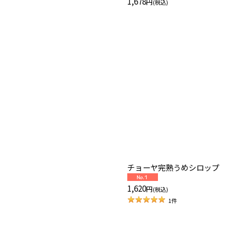
1,678
円
(税込)
チョーヤ完熟うめシロップ
1,620
円
(税込)
1
件