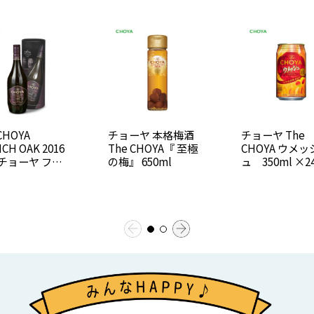
CHOYA
チョーヤ 本格梅酒
チョーヤ The
CH OAK 2016
The CHOYA『 至極
CHOYA ウメッシ
 チョーヤ フレ
の梅』 650ml
ュ 350ml ×2
オーク）数量限
【送料無料】