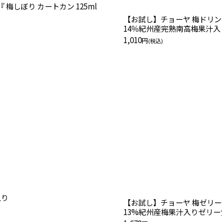
梅しぼり カートカン 125ml
絞り込む
14％紀州産完熟南高梅果汁入
1,010
円
(税込)
箱30個入り
13%紀州産梅果汁入りゼリー