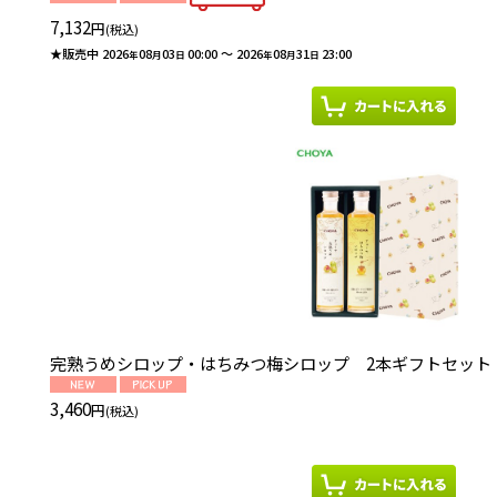
7,132
円
(税込)
★販売中
2026
08
03
00:00
～
2026
08
31
23:00
年
月
日
年
月
日
完熟うめシロップ・はちみつ梅シロップ 2本ギフトセット
3,460
円
(税込)