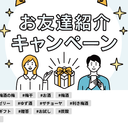
梅酒の梅
#梅干
#お酒
#梅酒
ゼリー
#ゆず酒
#ザチョーヤ
#利き梅酒
ギフト
#贈答
#お試し
#炭酸
ュ