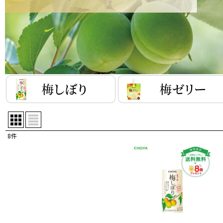
8
件
サブカテゴリ
:
表示数
:
並び順
: