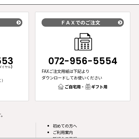
ＦＡＸでのご注文
553
072-956-5554
ダイヤル)
FAXご注文用紙は下記より
ダウンロードしてお使いください
く）
ご自宅用
・
ギフト用
。
す。
初めての方へ
ご利用案内
新規会員登録