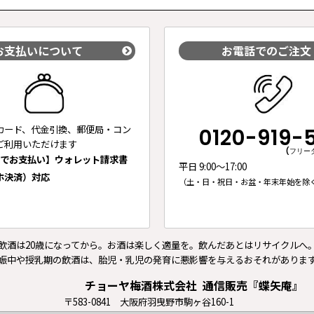
お支払いについて
お電話でのご注文
カード、代金引換、郵便局・コン
0120-919-
ご利用いただけます
(フリー
ちでお支払い】ウォレット請求書
平日 9:00～17:00
ホ決済）対応
（土・日・祝日・お盆・年末年始を除
飲酒は20歳になってから。お酒は楽しく適量を。飲んだあとはリサイクルへ
娠中や授乳期の飲酒は、胎児・乳児の発育に悪影響を与えるおそれがありま
チョーヤ梅酒株式会社
通信販売『蝶矢庵』
〒583-0841 大阪府羽曳野市駒ヶ谷160-1