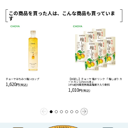
この商品を買った人は、こんな商品も買っていま
す
チョーヤはちみつ梅シロップ
【お試し】チョーヤ 梅ドリンク 『 梅しぼり カ
ートカン 125ml 6本 』
1,620
円
(税込)
14％紀州産完熟南高梅果汁入り飲料
1,010
円
(税込)