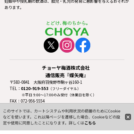
妊娠中や授乳期の飲酒は、胎児・乳児の発育に悪影響を与えるおそれが
あります。
チョーヤ梅酒株式会社
通信販売『蝶矢庵』
〒583-0841 大阪府羽曳野市駒ヶ谷160-1
TEL：
0120-919-553
（フリーダイヤル）
※平日 9:00〜17:00のみ受付（休業日を除く）
FAX：072-956-5554
E-Mail：choya@choya-an.jp
このサイトでは、カートシステムや利用状況の把握のためにCookie
などを使います。これ以降ページを遷移した場合、Cookieなどの設
初めての方へ
定や使用に同意したことになります。詳しくは
こちら
ご利用案内
新規会員登録