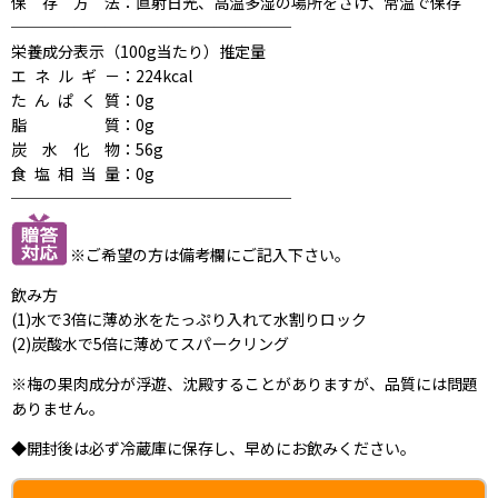
保存方法
：直射日光、高温多湿の場所をさけ、常温で保存
──────────────────
栄養成分表示（100g当たり）推定量
エネルギ－
：224kcal
たんぱく質
：0g
脂質
：0g
炭水化物
：56g
食塩相当量
：0g
──────────────────
※ご希望の方は備考欄にご記入下さい。
飲み方
(1)水で3倍に薄め氷をたっぷり入れて水割りロック
(2)炭酸水で5倍に薄めてスパークリング
※梅の果肉成分が浮遊、沈殿することがありますが、品質には問題
ありません。
◆開封後は必ず冷蔵庫に保存し、早めにお飲みください。