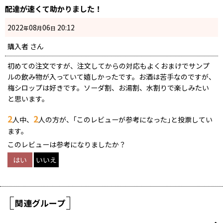
配達が速くて助かりました！
2022
08
06
20:12
年
月
日
購入者
さん
初めての注文ですが、注文してからの対応もよくおまけでサンプ
ルの飲み物が入っていて嬉しかったです。お酒は苦手なのですが、
梅シロップは好きです。ソーダ割、お湯割、水割りで楽しみたい
と思います。
2
2
人中、
人の方が、｢このレビューが参考になった｣と投票してい
ます。
このレビューは参考になりましたか？
はい
いいえ
関連グループ