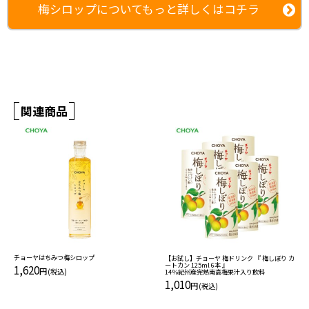
梅シロップについてもっと詳しくはコチラ
かき氷,梅ジュース,カクテル,うめしろっぷ,梅しろっぷ,うめシロップ,
かんじゅく,蜂蜜,ハチミツ,南高梅,無添加
関連商品
チョーヤはちみつ梅シロップ
【お試し】チョーヤ 梅ドリンク 『 梅しぼり カ
ートカン 125ml 6本 』
1,620
円
(税込)
14％紀州産完熟南高梅果汁入り飲料
1,010
円
(税込)