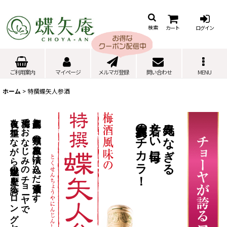
カート
ログイン
検索
ご利用案内
マイページ
メルマガ登録
問い合わせ
MENU
ホーム
>
特撰蝶矢人参酒
改良を重ねながら半世紀以上の歴史を誇るロングセラー。
梅酒でおなじみのチョーヤで、
高麗人参と
高麗人参のチカラ！
若々しい毎日に
元気みなぎる
種類の草根木皮を漬け込んだ健康酒です。