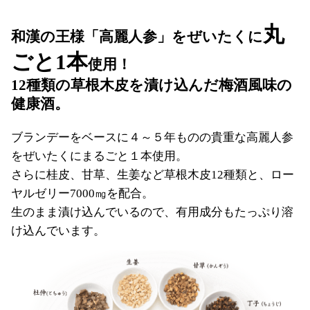
丸
和漢の王様「高麗人参」をぜいたくに
ごと1本
使用！
12種類の草根木皮を漬け込んだ梅酒風味の
健康酒。
ブランデーをベースに４～５年ものの貴重な高麗人参
をぜいたくにまるごと１本使用。
さらに桂皮、甘草、生姜など草根木皮12種類と、ロー
ヤルゼリー7000㎎を配合。
生のまま漬け込んでいるので、有用成分もたっぷり溶
け込んでいます。