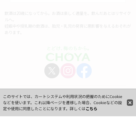
飲酒は20歳になってから。お酒は楽しく適量を。飲んだあとはリサイク
ルへ。
妊娠中や授乳期の飲酒は、胎児・乳児の発育に悪影響を与えるおそれが
あります。
チョーヤ梅酒株式会社
このサイトでは、カートシステムや利用状況の把握のためにCookie
通信販売『蝶矢庵』
などを使います。これ以降ページを遷移した場合、Cookieなどの設
〒583-0841 大阪府羽曳野市駒ヶ谷160-1
定や使用に同意したことになります。詳しくは
こちら
TEL：
0120-919-553
（フリーダイヤル）
※平日 9:00〜17:00のみ受付（休業日を除く）
FAX：072-956-5554
E-Mail：choya@choya-an.jp