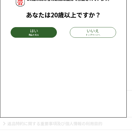
あなたは20歳以上ですか？
はい
いいえ
商品を見る
トップページへ
The CHOYA FRENCH OAK 2016 （ザ チョーヤ フレン
チオーク）数量限定
6,050
販売価格
:
円
(税込)
Facebookでシェア
数量
:
返品特約に関する重要事項及び個人情報の利用目的