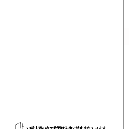
カート
ログイン
検索
ご利用案内
マイページ
メルマガ登録
問い合わせ
MENU
ホーム
>
チョーヤの梅酒
>
本格梅酒
>
The CHOYA FRENCH OAK 2016 （ザ チョーヤ フレンチオーク）数量限定
20歳未満の者の飲酒は法律で禁止されています。