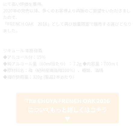
にて高い評価を獲得。
2020年の完売以降、多くのお客様より再販のご要望をいただきまし
たので、
「FRENCH OAK 2016」として再び数量限定で販売する運びとなり
ました。
リキュール 本格梅酒
◆アルコール分：15％
◆純アルコール量（60ml当たり）： 7.2g ◆内容量：700ｍｌ
◆原材料名：梅（紀州産南高梅100％）、糖類、酒精
◆梅の使用量：320g (製品1本あたり）
The CHOYA FRENCH OAK 2016
についてもっと詳しくはコチラ
▼
フレンチオーク,FRENCH OAL,ふれんちおーく,予約,限定,高級,ギフ