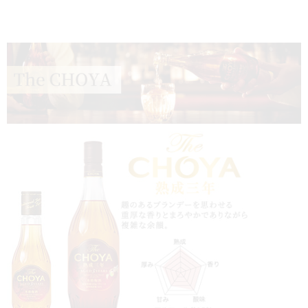
ト,ウメシュ,うめしゅ,梅しゅ,うめ酒,ふろむざばれる,御中元,おちゅ
うげん,お中元