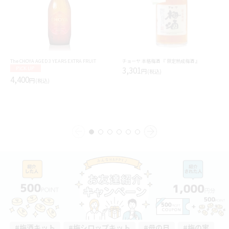
The CHOYA AGED 3 YEARS EXTRA FRUIT
チョーヤ 本格梅酒 『 限定熟成梅酒 』
3,301
円
(税込)
4,400
円
(税込)
#梅酒キット
#梅シロップキット
#母の日
#梅の実