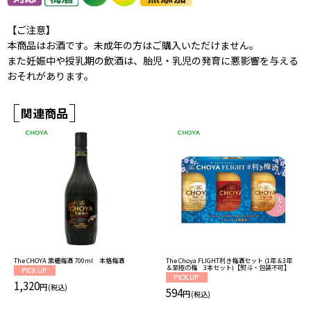
【ご注意】
本商品はお酒です。未成年の方はご購入いただけません。
また妊娠中や授乳期の飲酒は、胎児・乳児の発育に悪影響を与える
おそれがあります。
関連商品
The Choya FLIGHT利き梅酒セット (1年＆3年
The CHOYA 黒糖梅酒 700ml 本格梅酒
＆至極の梅 3本セット)【熨斗・包装不可】
1,320
円
(税込)
594
円
(税込)