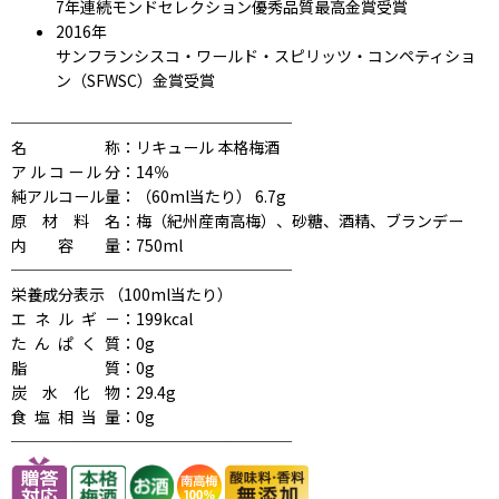
7年連続モンドセレクション優秀品質最高金賞受賞
2016年
サンフランシスコ・ワールド・スピリッツ・コンペティショ
ン（SFWSC）金賞受賞
──────────────────
名称
：リキュール 本格梅酒
アルコール分
：14％
純アルコール量
：（60ml当たり） 6.7g
原材料名
：梅（紀州産南高梅）、砂糖、酒精、ブランデー
内容量
：750ml
──────────────────
栄養成分表示 （100ml当たり）
エネルギ－
：199kcal
たんぱく質
：0g
脂質
：0g
炭水化物
：29.4g
食塩相当量
：0g
──────────────────