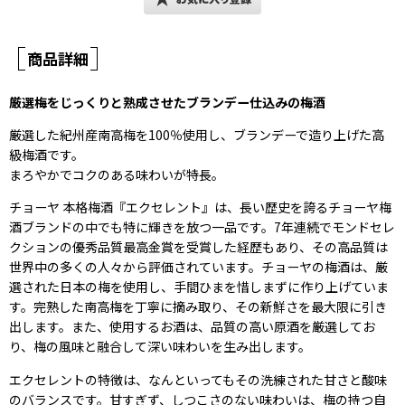
商品詳細
厳選梅をじっくりと熟成させたブランデー仕込みの梅酒
厳選した紀州産南高梅を100％使用し、ブランデーで造り上げた高
級梅酒です。
まろやかでコクのある味わいが特長。
チョーヤ 本格梅酒『エクセレント』は、長い歴史を誇るチョーヤ梅
酒ブランドの中でも特に輝きを放つ一品です。7年連続でモンドセレ
クションの優秀品質最高金賞を受賞した経歴もあり、その高品質は
世界中の多くの人々から評価されています。チョーヤの梅酒は、厳
選された日本の梅を使用し、手間ひまを惜しまずに作り上げていま
す。完熟した南高梅を丁寧に摘み取り、その新鮮さを最大限に引き
出します。また、使用するお酒は、品質の高い原酒を厳選してお
り、梅の風味と融合して深い味わいを生み出します。
エクセレントの特徴は、なんといってもその洗練された甘さと酸味
のバランスです。甘すぎず、しつこさのない味わいは、梅の持つ自