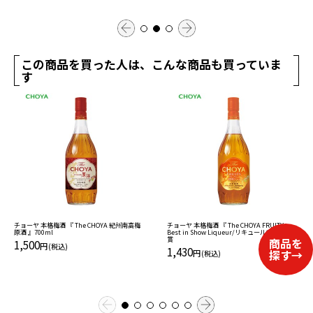
この商品を買った人は、こんな商品も買っていま
す
チョーヤ 本格梅酒 『 The CHOYA 紀州南高梅
チョーヤ 本格梅酒 『 The CHOYA FRUITY』
原酒 』700ml
Best in Show Liqueur/リキュール世界No1受
賞
1,500
円
(税込)
1,430
円
(税込)