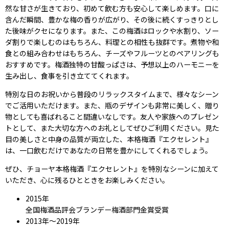
然な甘さが生きており、初めて飲む方も安心して楽しめます。口に
含んだ瞬間、豊かな梅の香りが広がり、その後に続くすっきりとし
た後味がクセになります。また、この梅酒はロックや水割り、ソー
ダ割りで楽しむのはもちろん、料理との相性も抜群です。煮物や和
食との組み合わせはもちろん、チーズやフルーツとのペアリングも
おすすめです。梅酒独特の甘酸っぱさは、予想以上のハーモニーを
生み出し、食事を引き立ててくれます。
特別な日のお祝いから普段のリラックスタイムまで、様々なシーン
でご活用いただけます。また、瓶のデザインも非常に美しく、贈り
物としても喜ばれること間違いなしです。友人や家族へのプレゼン
トとして、また大切な方へのお礼としてぜひご利用ください。見た
目の美しさと中身の品質が両立した、本格梅酒『エクセレント』
は、一口飲むだけであなたの日常を豊かにしてくれるでしょう。
ぜひ、チョーヤ本格梅酒『エクセレント』を特別なシーンに加えて
いただき、心に残るひとときをお楽しみください。
2015年
全国梅酒品評会ブランデー梅酒部門金賞受賞
2013年〜2019年