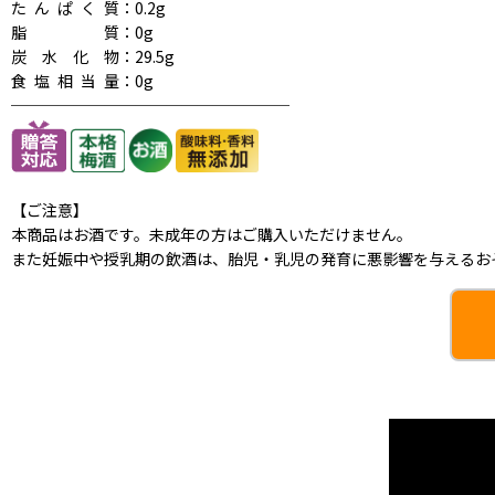
たんぱく質
：0.2g
脂質
：0g
炭水化物
：29.5g
食塩相当量
：0g
──────────────────
【ご注意】
本商品はお酒です。未成年の方はご購入いただけません。
また妊娠中や授乳期の飲酒は、胎児・乳児の発育に悪影響を与えるお
うめしゅ,梅しゅ,きしゅう,梅の実、うめのみ,うめの実,梅のみ,せとくん