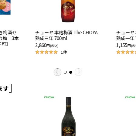
T利き梅酒セ
チョーヤ 本格梅酒 The CHOYA
チョーヤ 本格梅酒
の梅 3本
熟成三年 700ml
熟成一年 7
不可】
2,860
1,155
円
円
(税込)
(税
1
件
ます