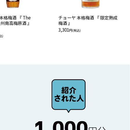
本格梅酒 『 The
チョーヤ 本格梅酒 『 限定熟成
 紀州南高梅原酒 』
梅酒 』
3,301
円
(税込)
込)