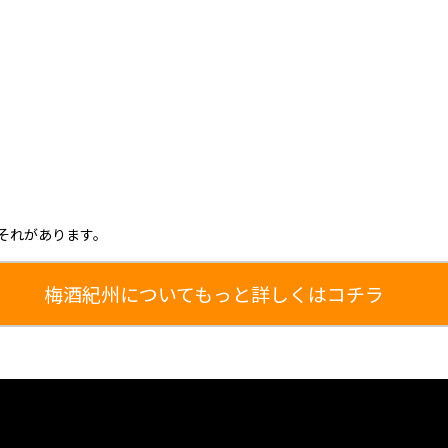
それがあります。
梅酒紀州についてもっと詳しくはコチラ
,瀬戸康史,瀬戸君CM,瀬戸くん,せとくんCM