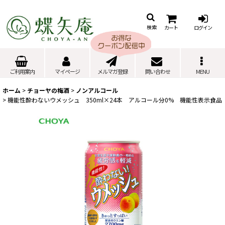
カート
ログイン
検索
ご利用案内
マイページ
メルマガ登録
問い合わせ
MENU
ホーム
>
チョーヤの梅酒
>
ノンアルコール
>
機能性酔わないウメッシュ 350ml×24本 アルコール分0% 機能性表示食品