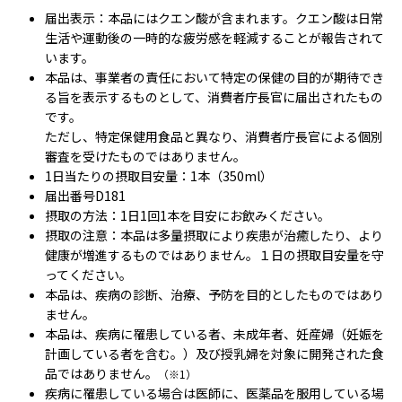
届出表示：本品にはクエン酸が含まれます。クエン酸は日常
生活や運動後の一時的な疲労感を軽減することが報告されて
います。
本品は、事業者の責任において特定の保健の目的が期待でき
る旨を表示するものとして、消費者庁長官に届出されたもの
です。
ただし、特定保健用食品と異なり、消費者庁長官による個別
審査を受けたものではありません。
1日当たりの摂取目安量：1本（350ml）
届出番号D181
摂取の方法：1日1回1本を目安にお飲みください。
摂取の注意：本品は多量摂取により疾患が治癒したり、より
健康が増進するものではありません。１日の摂取目安量を守
ってください。
本品は、疾病の診断、治療、予防を目的としたものではあり
ません。
本品は、疾病に罹患している者、未成年者、妊産婦（妊娠を
計画している者を含む。）及び授乳婦を対象に開発された食
品ではありません。
（※1）
疾病に罹患している場合は医師に、医薬品を服用している場