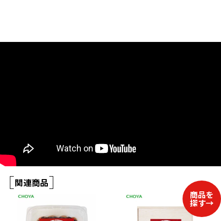
たんさん,のんある,よわない,ソーダ,アルコール0,きのうせい,うめっ
しゅ,ウメッシュ,スポーツ,うんどう,疲労軽減
関連商品