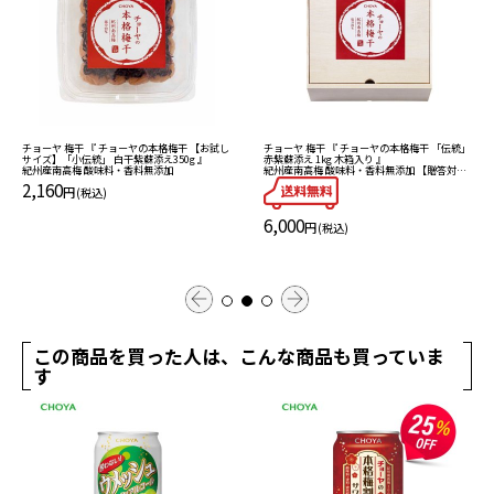
チョーヤ 梅干 『 チョーヤの本格梅干 【お試し
チョーヤ 梅干 『 チョーヤの本格梅干 「伝統」
サイズ】「小伝統」 白干紫蘇添え350g 』
赤紫蘇添え 1kg 木箱入り 』
紀州産南高梅 酸味料・香料無添加
紀州産南高梅 酸味料・香料無添加 【贈答対
応】 お得！
2,160
円
(税込)
6,000
円
(税込)
この商品を買った人は、こんな商品も買っていま
す