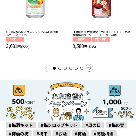
CHOYA 酔わないウメッシュ 350ml ×24本 ア
【通販限定 数量限定 25%OFF！】チョーヤの
ルコール分0.00％
本格梅割りサワー 350ml缶×24本
3,681
3,580
円
円
(税込)
(税込)
#梅酒キット
#梅シロップキット
#母の日
#梅の実
#梅酒の梅
#梅干
#お酒
#梅酒
#高級梅酒