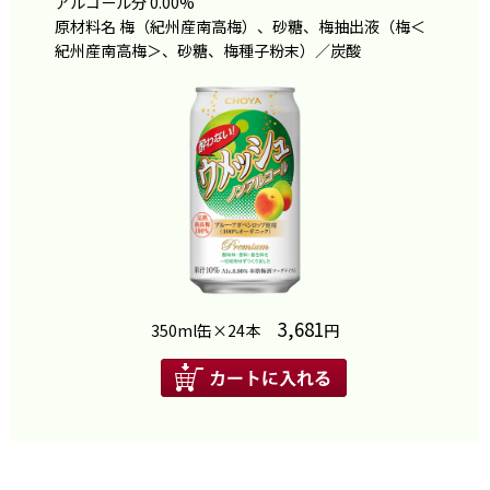
アルコール分 0.00%
原材料名 梅（紀州産南高梅）、砂糖、梅抽出液（梅＜
紀州産南高梅＞、砂糖、梅種子粉末）／炭酸
3,681
350ml缶×24本
円