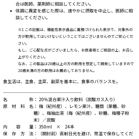
合は医師、薬剤師に相談してください。
体調に異変を感じた際は、速やかに摂取を中止し、医師に相
談してください。
※1 この記載は、機能性表示食品に義務づけられた表示で、対象外の
方が飲用してはいけないということではございませんのでご安心くだ
さい。
もし、ご心配な点がございましたら、お医者様とご相談の上、お召し
上がりください。
なお、この製品は20歳以上の方の飲用を想定して開発していますので
20歳未満の方の飲用はお薦めしておりません。
食生活は、主食、主菜、副菜を基本に、食事のバランスを。
──────────────────
名称
： 20％混合果汁入り飲料（炭酸ガス入り）
原材料名
： 梅（紀州産）、レモン果汁、糖類（果糖、砂
糖）、梅抽出液（梅（紀州産）、砂糖、梅種子粉
末）／炭酸
内容量
： 350ml × 24本
保存方法
：（開封前）直射日光を避け、常温で保存してくだ