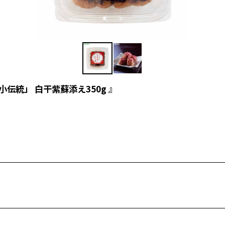
伝統」 白干紫蘇添え350g 』