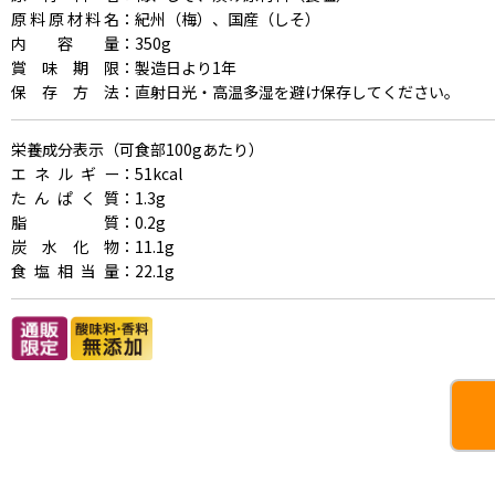
原料原材料名
：紀州（梅）、国産（しそ）
内容量
：350g
賞味期限
：製造日より1年
保存方法
：直射日光・高温多湿を避け保存してください。
栄養成分表示（可食部100gあたり）
エネルギー
：51kcal
たんぱく質
：1.3g
脂質
：0.2g
炭水化物
：11.1g
食塩相当量
：22.1g
本格梅干,梅干,うめ干し,うめ干し,クエン酸,疲労回復,殺菌効果,うめぼ