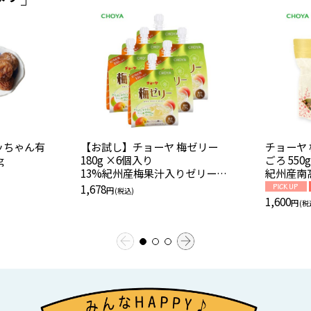
ッちゃん有
【お試し】チョーヤ 梅ゼリー
チョーヤ 
ｇ
180g ×6個入り
ごろ 550
13%紀州産梅果汁入りゼリー食
紀州産南高
品
料・香料
1,678
円
(税込)
1,600
円
(税