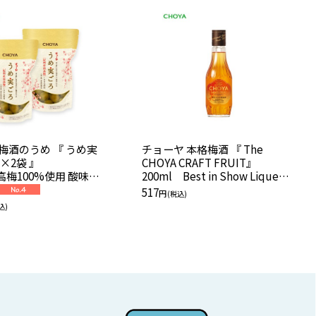
梅酒のうめ 『 うめ実
チョーヤ 本格梅酒 『 The
g×2袋 』
CHOYA CRAFT FRUIT』
梅100%使用 酸味
200ml Best in Show Liqueur/
無添加 【通販限定】
リキュール世界No1受賞
517
円
(税込)
込)