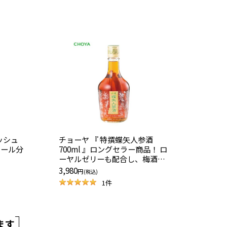
ッシュ
チョーヤ 『 特撰蝶矢人参酒
コール分
700ml 』ロングセラー商品！ ロ
ーヤルゼリーも配合し、梅酒で
風味を加えた健康酒 【通販限
3,980
円
(税込)
定】 【贈答対応】
1
件
ます