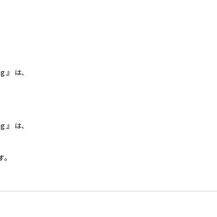
 』 は、
。
 』 は、
す。