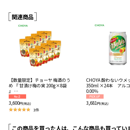
関連商品
【数量限定】チョーヤ 梅酒のう
CHOYA 酔わないウメ
め 『 甘漬け梅の実 200g×8袋
350ml ×24本 アル
』
0.00％
紀州産南高梅100%使用 スイー
ツ デザート お得！
3,600
3,681
円
円
(税込)
(税込)
3
件
この商品を買った人は、こんな商品も買ってい