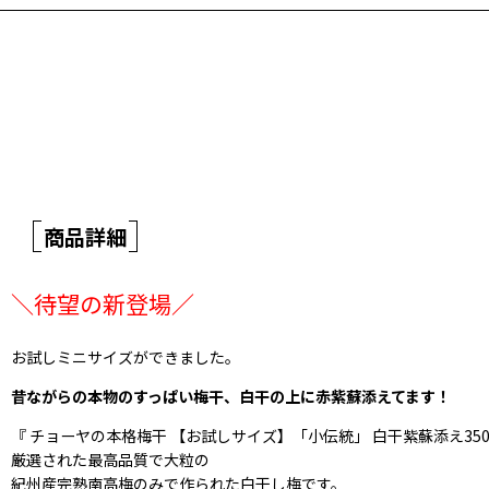
商品詳細
＼待望の新登場／
お試しミニサイズができました。
昔ながらの本物のすっぱい梅干、白干の上に赤紫蘇添えてます！
『 チョーヤの本格梅干 【お試しサイズ】「小伝統」 白干紫蘇添え350g
厳選された最高品質で大粒の
紀州産完熟南高梅のみで作られた白干し梅です。