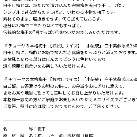
白干し梅とは、塩だけで漬け込んだ完熟梅を天日で干し上げた、
シンプルで昔ながらのすっぱい、いわゆる本物の梅干です。
素材そのまま、塩抜きをせず、何ら加えてもおらず、
塩分は22%で口当たりはとてもすっぱく、
伝統的な梅干の”旨すっぱい”味わいがお楽しみいただけます。
『 チョーヤの本格梅干 【お試しサイズ】「小伝統」 白干紫蘇添え350g
白干し梅に、梅酢とお塩で揉んだ赤紫蘇をたっぷりと添えております
赤紫蘇と交わる部分はほんのりピンクに色付いており
淡く綺麗な色合いをお楽しみいただけます。
『 チョーヤの本格梅干 【お試しサイズ】「小伝統」 白干紫蘇添え350g
白ご飯、お茶漬けやお粥のお供に、お弁当やおにぎりに添えて、
またお茶や焼酎に割っても美味しくお召し上がりいただけます。
本格梅干志向の方がご家庭でお楽しみいただくミニサイズでございま
ご贈答、熨斗対応は致しておりませんので、ご了承ください。
名称
：梅干
原材料名
：梅、しそ、漬け原材料（食塩）