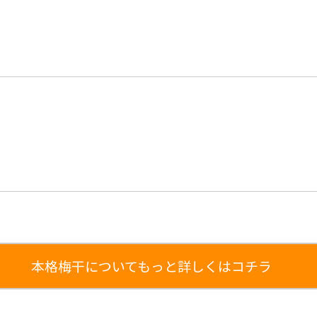
本格梅干についてもっと詳しくはコチラ
し,梅ぼし,昔ながら,すっぱい,スッパイ,しそ,シソ