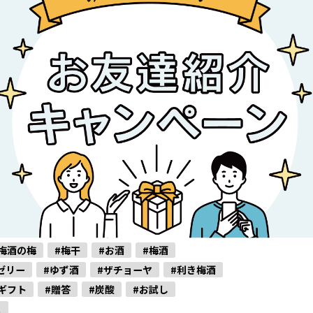
梅酒の梅
#梅干
#お酒
#梅酒
ゼリー
#ゆず酒
#ザチョーヤ
#利き梅酒
ギフト
#贈答
#炭酸
#お試し
ュ