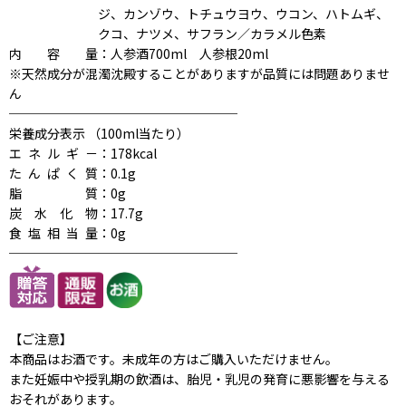
ジ、カンゾウ、トチュウヨウ、ウコン、ハトムギ、
クコ、ナツメ、サフラン／カラメル色素
内容量
：人参酒700ml 人参根20ml
※天然成分が混濁沈殿することがありますが品質には問題ありませ
ん
──────────────────
栄養成分表示 （100ml当たり）
エネルギ－
：178kcal
たんぱく質
：0.1g
脂質
：0g
炭水化物
：17.7g
食塩相当量
：0g
──────────────────
【ご注意】
本商品はお酒です。未成年の方はご購入いただけません。
また妊娠中や授乳期の飲酒は、胎児・乳児の発育に悪影響を与える
おそれがあります。