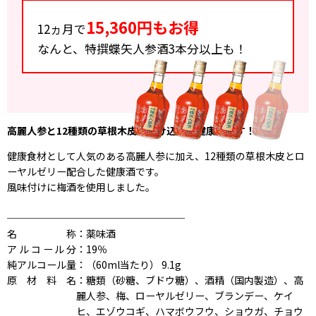
15,360円もお得
12ヵ月で
なんと、特撰蝶矢人参酒3本分以上も！
高麗人参と12種類の草根木皮を漬け込んだ健康酒です！
健康食材として人気のある高麗人参に加え、12種類の草根木皮とロ
ーヤルゼリー配合した健康酒です。
風味付けに梅酒を使用しました。
──────────────────
名称
：薬味酒
アルコール分
：19％
純アルコール量
：（60ml当たり） 9.1g
原材料名
：糖類（砂糖、ブドウ糖）、酒精（国内製造）、高
麗人参、梅、ローヤルゼリー、ブランデー、ケイ
ヒ、エゾウコギ、ハマボウフウ、ショウガ、チョウ