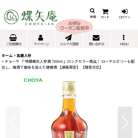
カート
ログイン
検索
ご利用案内
マイページ
メルマガ登録
問い合わせ
MENU
ホーム
>
高麗人参
>
チョーヤ 『 特撰蝶矢人参酒 700ml 』ロングセラー商品！ ローヤルゼリーも配
合し、梅酒で風味を加えた健康酒 【通販限定】 【贈答対応】