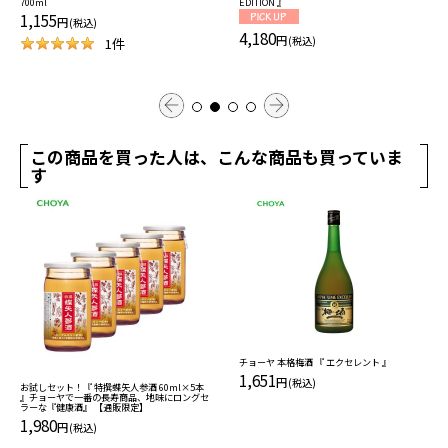
700ml
EDITION 』
1,155
円
(税込)
4,180
円
(税込)
1
件
この商品を買った人は、こんな商品も買っていま
す
チョーヤ 本格梅酒 『 エクセレント 』
1,651
円
(税込)
お試しセット！『 特撰蝶矢人参酒 60ml×5本
』チョーヤで一番の長寿商品、地味にロングセ
ラーな『健康酒』 【通販限定】
1,980
円
(税込)