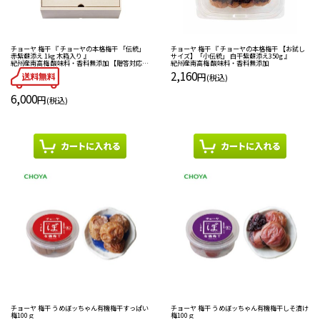
チョーヤ 梅干 『 チョーヤの本格梅干 「伝統」
チョーヤ 梅干 『 チョーヤの本格梅干 【お試し
赤紫蘇添え 1kg 木箱入り 』
サイズ】「小伝統」 白干紫蘇添え350g 』
紀州産南高梅 酸味料・香料無添加 【贈答対応】
紀州産南高梅 酸味料・香料無添加
お得！
2,160
円
(税込)
6,000
円
(税込)
チョーヤ 梅干 うめぼッちゃん有機梅干すっぱい
チョーヤ 梅干 うめぼッちゃん有機梅干しそ漬け
梅100ｇ
梅100ｇ