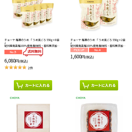
チョーヤ 梅酒のうめ 『 うめ実ごろ 550g×2袋
チョーヤ 梅酒のうめ 『 うめ実ごろ 550g×8袋
』
』
紀州産南高梅100%使用 酸味料・香料無添加
紀州産南高梅100%使用 酸味料・香料無添加
【通販限定】
【通販限定】【送料無料】お得！
1,600
円
(税込)
6,080
円
(税込)
2
件