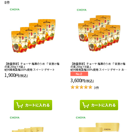
8
件
表示数
:
並び順
:
絞り込む
【数量限定】チョーヤ 梅酒のうめ 『 甘漬け梅
【数量限定】チョーヤ 梅酒のうめ 『 甘漬け梅
の実 200g×4袋 』
の実 200g×8袋 』
紀州産南高梅100%使用 スイーツ デザート
紀州産南高梅100%使用 スイーツ デザート お
得！
1,900
円
(税込)
3,600
円
(税込)
3
件