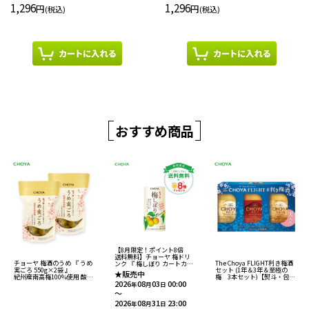
1,296
1,296
円
円
(税込)
(税込)
おすすめ商品
【8月限定！ポイント8倍
送料無料】チョーヤ 梅ドリ
チョーヤ 梅酒のうめ 『 うめ
The Choya FLIGHT利き梅酒
ンク 『 梅しぼり カートカン
実ごろ 550g×2袋 』
セット (1年＆3年＆至極の
125ml 30本入り 』
★販売中
紀州産南高梅100%使用 酸味
梅 3本セット)【熨斗・包装
14％紀州産完熟南高梅果汁
2026
08
03
00:00
料・香料無添加 【通販限
不可】
入り飲料
年
月
日
定】
～
2026
08
31
23:00
年
月
日