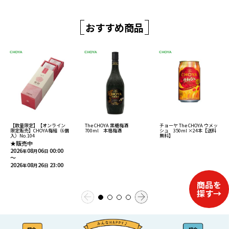
おすすめ商品
【数量限定】【オンライン
チョーヤ The CHOYA ウメッ
The CHOYA 黒糖梅酒
限定販売】CHOYA梅結（6個
シュ 350ml ×24本【送料
700ml 本格梅酒
入）No.104
無料】
★販売中
2026
08
06
00:00
年
月
日
～
2026
08
26
23:00
年
月
日