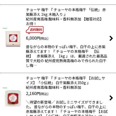
チョーヤ 梅干 『 チョーヤの本格梅干 「伝統」 赤
紫蘇添え 1kg 木箱入り 』
紀州産南高梅 酸味料・香料無添加 【贈答対応】
お得！
6,000
円
(税込)
昔ながらの本物のすっぱい梅干、白干の上に赤紫
蘇添えてます！ 『 チョーヤの本格梅干 【伝
統】 赤紫蘇添え 1kg 』 は、 厳選された最高品
質で大粒の 紀州産完熟南高梅のみで作られた白干
し梅…
チョーヤ 梅干 『 チョーヤの本格梅干 【お試しサ
イズ】「小伝統」 白干紫蘇添え350g 』
紀州産南高梅 酸味料・香料無添加
2,160
円
(税込)
＼待望の新登場／ お試しミニサイズができまし
た。 昔ながらの本物のすっぱい梅干、白干の上に
赤紫蘇添えてます！ 『 チョーヤの本格梅干 【お試
しサイズ】「小伝統」 白干紫蘇添え350g 』 は…