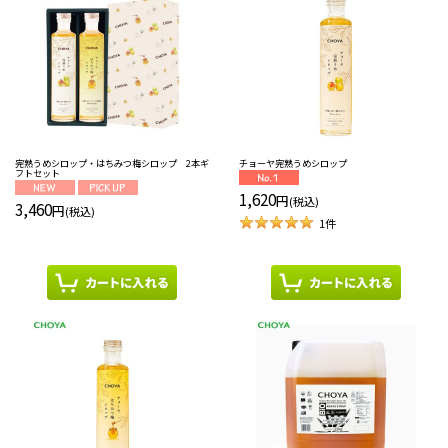
並び順
:
絞り込む
完熟うめシロップ・はちみつ梅シロップ 2本ギ
チョーヤ完熟うめシロップ
フトセット
1,620
円
(税込)
3,460
円
(税込)
1
件