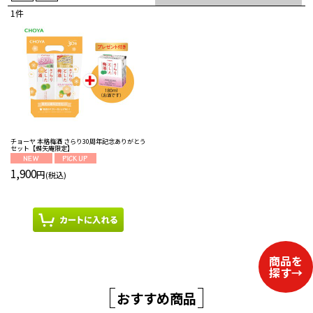
1
件
表示数
:
並び順
:
絞り込む
チョーヤ 本格梅酒 さらり30周年記念ありがとう
セット【蝶矢庵限定】
1,900
円
(税込)
おすすめ商品