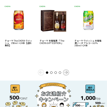
チョーヤ The CHOYA ウメッ
チョーヤ ウメッシュ 本格梅
チョーヤ 本格梅酒 『 The
シュ 350ml ×24本【送料
酒ソーダ アルコール3％
CHOYA GIFT EDITION 』
無料】
350ml×24本