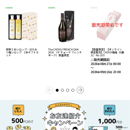
完熟うめシロップ・はちみ
The CHOYA FRENCH OAK
【数量限定】【オンライン
つ梅シロップ 2本ギフトセ
2016 （ザ チョーヤ フレンチ
限定販売】CHOYA梅結（6個
ット
オーク）数量限定
入）No.105
△販売期間前
2026
08
27
00:00
年
月
日
～
2026
09
16
23:00
年
月
日