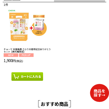
1
件
表示数
:
並び順
:
絞り込む
チョーヤ 本格梅酒 さらり30周年記念ありがとう
セット【蝶矢庵限定】
1,900
円
(税込)
おすすめ商品