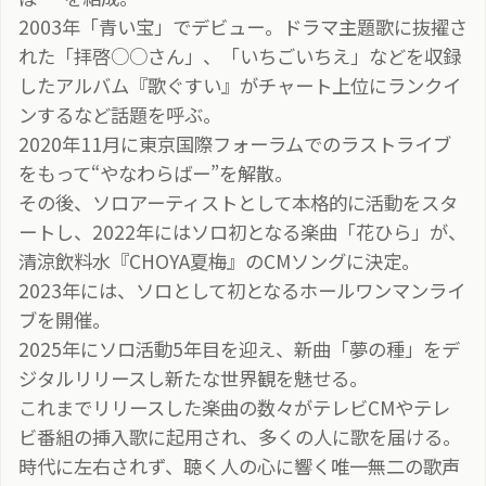
2003年「青い宝」でデビュー。ドラマ主題歌に抜擢さ
れた「拝啓○○さん」、「いちごいちえ」などを収録
したアルバム『歌ぐすい』がチャート上位にランクイ
ンするなど話題を呼ぶ。
2020年11月に東京国際フォーラムでのラストライブ
をもって“やなわらばー”を解散。
その後、ソロアーティストとして本格的に活動をスタ
ートし、2022年にはソロ初となる楽曲「花ひら」が、
清涼飲料水『CHOYA夏梅』のCMソングに決定。
2023年には、ソロとして初となるホールワンマンライ
ブを開催。
2025年にソロ活動5年目を迎え、新曲「夢の種」をデ
ジタルリリースし新たな世界観を魅せる。
これまでリリースした楽曲の数々がテレビCMやテレ
ビ番組の挿入歌に起用され、多くの人に歌を届ける。
時代に左右されず、聴く人の心に響く唯一無二の歌声