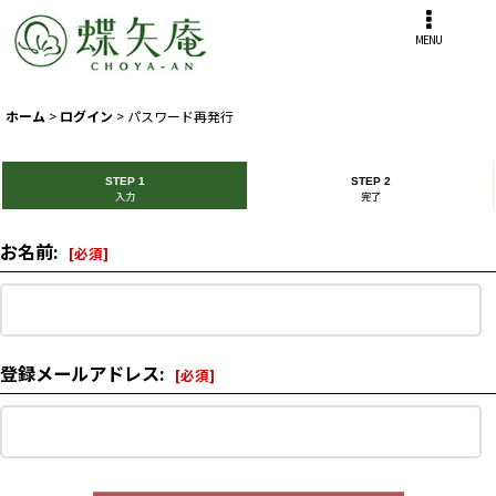
MENU
ホーム
>
ログイン
>
パスワード再発行
STEP 1
STEP 2
入力
完了
お名前
:
[
必須
]
登録メールアドレス
:
[
必須
]