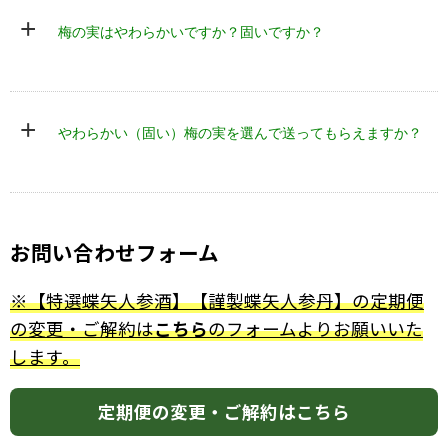
梅の品種
南高梅
南高梅
+
梅の実はやわらかいですか？固いですか？
梅の産地
和歌山
和歌山
アルコール
約12％
約5〜7％
分
賞味期限
+
※製造日よ
1年半
半年
やわらかい（固い）梅の実を選んで送ってもらえますか？
り
お問い合わせフォーム
※【特選蝶矢人参酒】【謹製蝶矢人参丹】の定期便
の変更・ご解約は
こちら
のフォームよりお願いいた
します。
定期便の変更・ご解約はこちら