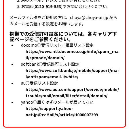
お電話(
0120-919-553
)でお問い合わせください。
メールフィルタをご使用の方は、choya@choya-an.jp から
のメールを受信する設定をお願いします。
携帯での受信許可設定については、各キャリア下
記ページをご参照ください。
docomo○受信リスト／拒否リスト設定
https://www.nttdocomo.co.jp/info/spam_ma
il/spmode/domain/
softbank○受信許可リスト設定
https://www.softbank.jp/mobile/support/mai
l/antispam/email-i/white/
au○受信リスト設定
https://www.au.com/support/service/mobile/
trouble/mail/email/filter/detail/domain/
yahoo○届くはずのメールが届いてない
https://support.yahoo-
net.jp/PccMail/s/article/H000007299