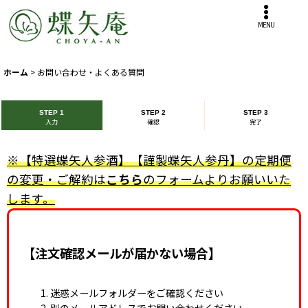
MENU
ホーム
>
お問い合わせ・よくある質問
STEP 1
STEP 2
STEP 3
入力
確認
完了
※【特選蝶矢人参酒】【謹製蝶矢人参丹】の定期便
の変更・ご解約は
こちら
のフォームよりお願いいた
します。
【注文確認メールが届かない場合】
迷惑メールフォルダーをご確認ください
別のメールアドレスでお問い合わせください