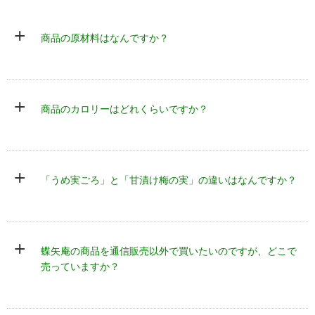
+
商品の原材料はなんですか？
+
商品のカロリーはどれくらいですか？
+
「うめ実ごろ」と「甘漬け梅の実」の違いはなんですか？
+
蝶矢庵の商品を通信販売以外で買いたいのですが、どこで
うめ実ごろ
甘漬け梅の実
売っていますか？
梅酒に入った梅の実
梅酒の梅の実のシロッ
特徴
(梅酒の梅の実)
プ漬け
内容量
550g(1袋)
200g(1袋)